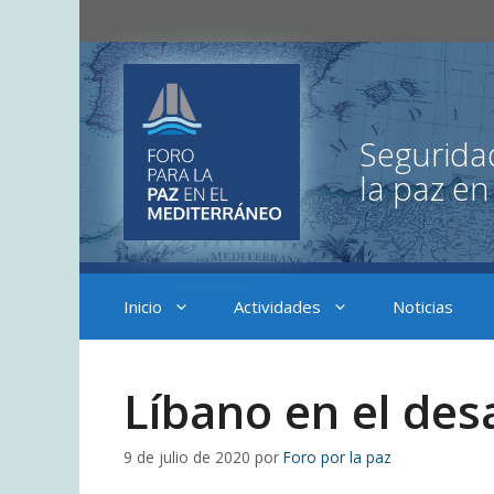
Saltar
al
contenido
Inicio
Actividades
Noticias
Líbano en el des
9 de julio de 2020
por
Foro por la paz