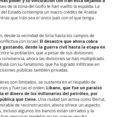
más poder y su vinculación con Irán está dejando a
ses de la zona del Golfo le han vuelto la espalda. La
 del Estado contempla un macro crédito de Arabia
ntras que Irán sea el único país con el que tenga
 desde la vecindad de Siria hasta los campos de
nflictiva con Israel.
El desastre que ahora cobra
gestando, desde la guerra civil hasta la etapa en
ntre la población, que a pesar de sus divisiones
onvivencia, ahora las divisiones se han multiplicado.
zbulá con su fanatismo, que ha logrado infiltrase en
ecisiones públicas también privadas.
eres son limitados, se sustenta en el respaldo de
rios y fuerzas el orden.
Líbano, que fue un paraíso
 el dinero de los millonarios del petróleo, por
pública que tiene.
Una ciudad tan activa como Beirut,
mirable de reconstrucción, ahora ofrece un aspecto
 incluso algunos los bancos están cerrados y la
has personas tendidas en las aceras resulta