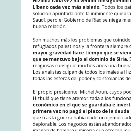
Hizbulá cada vez ha venido consiguiendo 
Líbano cada vez más aislado
. Todos los paí
solución apuntada ante la inminente quiebra
Saudí, pero el Gobierno de Riad se niega mie
buena relación.
Son muchos más los problemas que coinciden,
refugiados palestinos y la frontera siempre co
mayor gravedad hace tiempo que se viene 
que se mantuvo bajo el dominio de Siria.
E
religiosas consiguió muchos años una buena c
Los analistas culpan de todos los males a Hi
todas las esferas del poder y controlar las d
El propio presidente, Michel Aoun, cuyos pod
Hizbulá que tiene atemorizada a los funciona
económico en el que se guardaba e invertía
primera vez no pagó el plazo de la deuda 
que tras la guerra había dado un ejemplo ad
deplorable. Los negocios están abandonados,
imagen de hambre y miseria que ofrecen muc