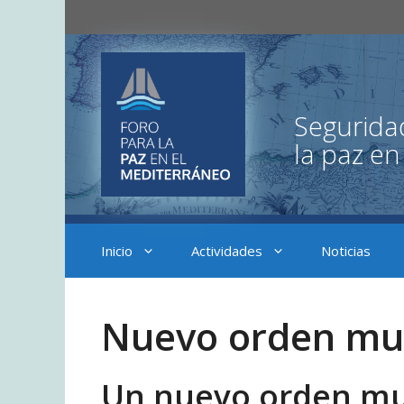
Saltar
al
contenido
Inicio
Actividades
Noticias
Nuevo orden mu
Un nuevo orden mund